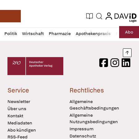
login
login
Aktuelle Ausgabe
Suche
Deutsche Apotheker Zeitung
Profil
Daz
Abo
Politik
Wirtschaft
Pharmazie
Apothekenpraxis
Recht
Sp
öffnen
Pur
Abo
öffnen
Nach
Deutscher Apotheker Verlag Logo
Facebook
Instagram
LinkedI
Service
Rechtliches
Newsletter
Allgemeine
Geschäftsbedingungen
Über uns
Allgemeine
Kontakt
Nutzungsbedingungen
Mediadaten
Impressum
Abo kündigen
Datenschutz
RSS-Feed