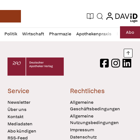
login
login
Aktuelle Ausgabe
Suche
Deutsche Apotheker Zeitung
Profil
Daz
Abo
Politik
Wirtschaft
Pharmazie
Apothekenpraxis
Recht
Sp
öffnen
Pur
Abo
öffnen
Nach
Deutscher Apotheker Verlag Logo
Facebook
Instagram
LinkedI
Service
Rechtliches
Newsletter
Allgemeine
Geschäftsbedingungen
Über uns
Allgemeine
Kontakt
Nutzungsbedingungen
Mediadaten
Impressum
Abo kündigen
Datenschutz
RSS-Feed