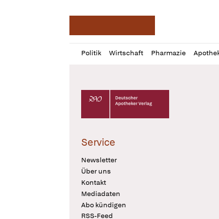
Deutsche Apotheker Ze
Profil
Daz
Politik
Wirtschaft
Pharmazie
Apothe
öffnen
Pur
Abo
öffnen
Deutscher Apotheker Verlag Logo
Service
Newsletter
Über uns
Kontakt
Mediadaten
Abo kündigen
RSS-Feed