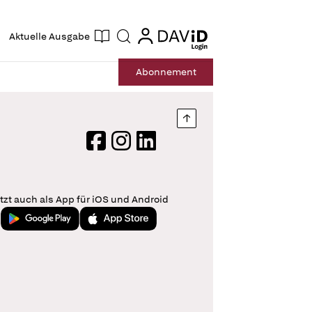
ogin
login
Aktuelle Ausgabe
Suche
Abo
nnement
Nach oben springen
Facebook
Instagram
LinkedIn
tzt auch als App für iOS und Android
Jetzt bei Google Play
Laden im App Store