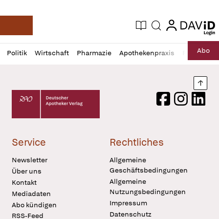
login
login
Aktuelle Ausgabe
Suche
Deutsche Apotheker Zeitung
Profil
Daz
Abo
Politik
Wirtschaft
Pharmazie
Apothekenpraxis
Recht
Sp
öffnen
Pur
Abo
öffnen
Nach
Deutscher Apotheker Verlag Logo
Facebook
Instagram
LinkedI
Service
Rechtliches
Newsletter
Allgemeine
Geschäftsbedingungen
Über uns
Allgemeine
Kontakt
Nutzungsbedingungen
Mediadaten
Impressum
Abo kündigen
Datenschutz
RSS-Feed