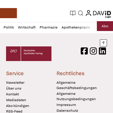
login
login
Aktuelle Ausgabe
Suche
Deutsche Apotheker Zeitung
Profil
Daz
Abo
Politik
Wirtschaft
Pharmazie
Apothekenpraxis
Recht
Sp
öffnen
Pur
Abo
öffnen
Nach
Deutscher Apotheker Verlag Logo
Facebook
Instagram
LinkedI
Service
Rechtliches
Newsletter
Allgemeine
Geschäftsbedingungen
Über uns
Allgemeine
Kontakt
Nutzungsbedingungen
Mediadaten
Impressum
Abo kündigen
Datenschutz
RSS-Feed