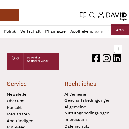
login
login
Aktuelle Ausgabe
Suche
Deutsche Apotheker Zeitung
Profil
Daz
Abo
Politik
Wirtschaft
Pharmazie
Apothekenpraxis
Recht
Sp
öffnen
Pur
Abo
öffnen
Nach
Deutscher Apotheker Verlag Logo
Facebook
Instagram
LinkedI
Service
Rechtliches
Newsletter
Allgemeine
Geschäftsbedingungen
Über uns
Allgemeine
Kontakt
Nutzungsbedingungen
Mediadaten
Impressum
Abo kündigen
Datenschutz
RSS-Feed