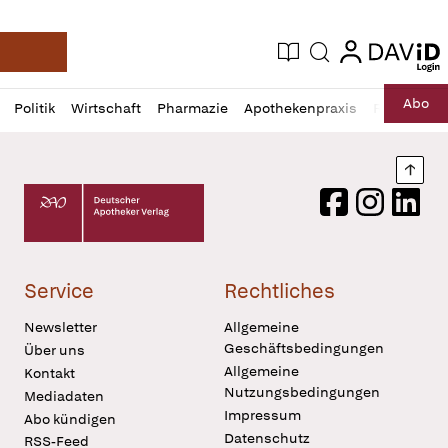
login
login
Aktuelle Ausgabe
Suche
Deutsche Apotheker Zeitung
Profil
Daz
Abo
Politik
Wirtschaft
Pharmazie
Apothekenpraxis
Recht
Sp
öffnen
Pur
Abo
öffnen
Nach
Deutscher Apotheker Verlag Logo
Facebook
Instagram
LinkedI
Service
Rechtliches
Newsletter
Allgemeine
Geschäftsbedingungen
Über uns
Allgemeine
Kontakt
Nutzungsbedingungen
Mediadaten
Impressum
Abo kündigen
Datenschutz
RSS-Feed