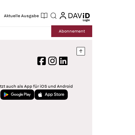
ogin
login
Aktuelle Ausgabe
Suche
Abo
nnement
Nach oben springen
Facebook
Instagram
LinkedIn
tzt auch als App für iOS und Android
Jetzt bei Google Play
Laden im App Store