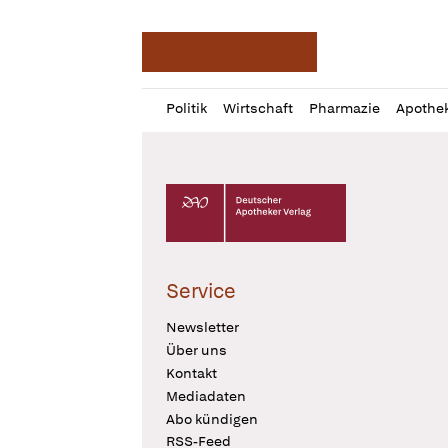
Deutsche Apotheker Ze
Profil
Daz
Politik
Wirtschaft
Pharmazie
Apothe
öffnen
Pur
Abo
öffnen
Deutscher Apotheker Verlag Logo
Service
Newsletter
Über uns
Kontakt
Mediadaten
Abo kündigen
RSS-Feed