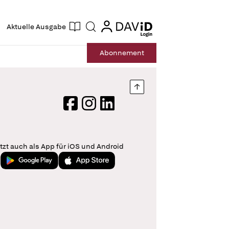
ogin
login
Aktuelle Ausgabe
Suche
Abo
nnement
Nach oben springen
Facebook
Instagram
LinkedIn
tzt auch als App für iOS und Android
Jetzt bei Google Play
Laden im App Store