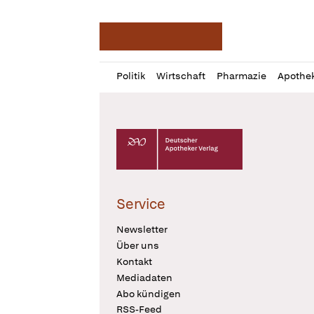
Deutsche Apotheker Ze
Profil
Daz
Politik
Wirtschaft
Pharmazie
Apothe
öffnen
Pur
Abo
öffnen
Deutscher Apotheker Verlag Logo
Service
Newsletter
Über uns
Kontakt
Mediadaten
Abo kündigen
RSS-Feed