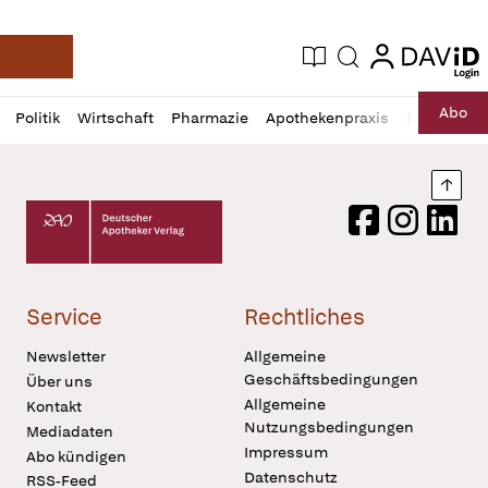
login
login
Aktuelle Ausgabe
Suche
Deutsche Apotheker Zeitung
Profil
Daz
Abo
Politik
Wirtschaft
Pharmazie
Apothekenpraxis
Recht
Sp
öffnen
Pur
Abo
öffnen
Nach
Deutscher Apotheker Verlag Logo
Facebook
Instagram
LinkedI
Service
Rechtliches
Newsletter
Allgemeine
Geschäftsbedingungen
Über uns
Allgemeine
Kontakt
Nutzungsbedingungen
Mediadaten
Impressum
Abo kündigen
Datenschutz
RSS-Feed