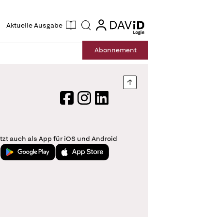
ogin
login
Aktuelle Ausgabe
Suche
Abo
nnement
Nach oben springen
Facebook
Instagram
LinkedIn
tzt auch als App für iOS und Android
Jetzt bei Google Play
Laden im App Store