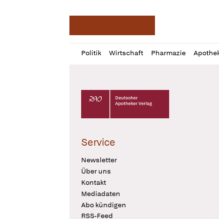
Deutsche Apotheker Ze
Profil
Daz
Politik
Wirtschaft
Pharmazie
Apothe
öffnen
Pur
Abo
öffnen
Deutscher Apotheker Verlag Logo
Service
Newsletter
Über uns
Kontakt
Mediadaten
Abo kündigen
RSS-Feed