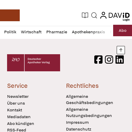
login
login
Aktuelle Ausgabe
Suche
Deutsche Apotheker Zeitung
Profil
Daz
Abo
Politik
Wirtschaft
Pharmazie
Apothekenpraxis
Recht
Sp
öffnen
Pur
Abo
öffnen
Nach
Deutscher Apotheker Verlag Logo
Facebook
Instagram
LinkedI
Service
Rechtliches
Newsletter
Allgemeine
Geschäftsbedingungen
Über uns
Allgemeine
Kontakt
Nutzungsbedingungen
Mediadaten
Impressum
Abo kündigen
Datenschutz
RSS-Feed