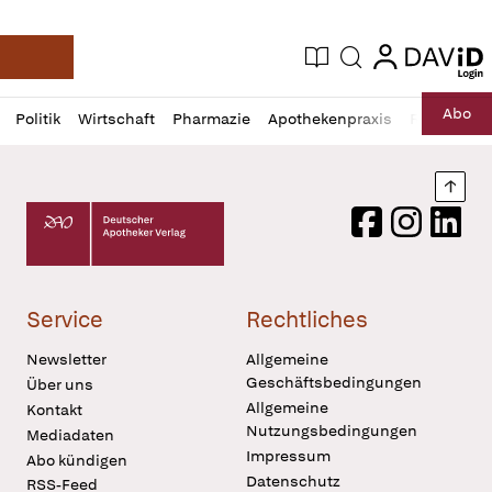
login
login
Aktuelle Ausgabe
Suche
Deutsche Apotheker Zeitung
Profil
Daz
Abo
Politik
Wirtschaft
Pharmazie
Apothekenpraxis
Recht
Sp
öffnen
Pur
Abo
öffnen
Nach
Deutscher Apotheker Verlag Logo
Facebook
Instagram
LinkedI
Service
Rechtliches
Newsletter
Allgemeine
Geschäftsbedingungen
Über uns
Allgemeine
Kontakt
Nutzungsbedingungen
Mediadaten
Impressum
Abo kündigen
Datenschutz
RSS-Feed