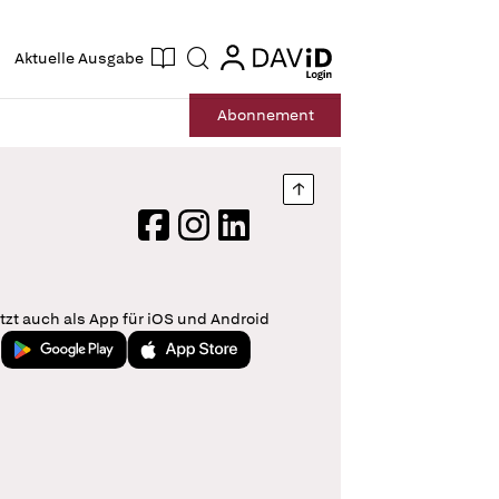
ogin
login
Aktuelle Ausgabe
Suche
Abo
nnement
Nach oben springen
Facebook
Instagram
LinkedIn
tzt auch als App für iOS und Android
Jetzt bei Google Play
Laden im App Store