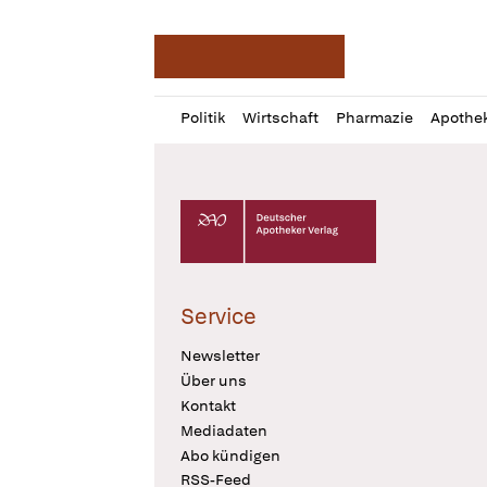
Deutsche Apotheker Ze
Profil
Daz
Politik
Wirtschaft
Pharmazie
Apothe
öffnen
Pur
Abo
öffnen
Deutscher Apotheker Verlag Logo
Service
Newsletter
Über uns
Kontakt
Mediadaten
Abo kündigen
RSS-Feed