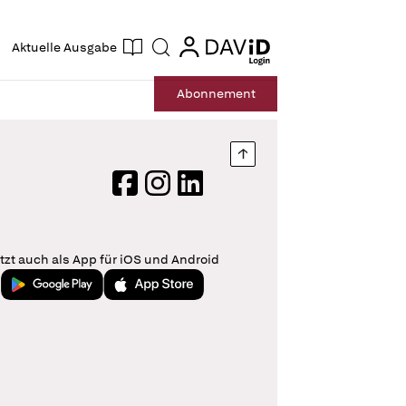
ogin
login
Aktuelle Ausgabe
Suche
Abo
nnement
Nach oben springen
Facebook
Instagram
LinkedIn
tzt auch als App für iOS und Android
Jetzt bei Google Play
Laden im App Store