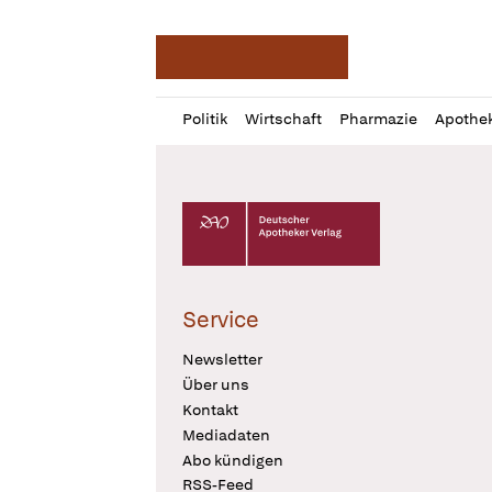
Deutsche Apotheker Ze
Profil
Daz
Politik
Wirtschaft
Pharmazie
Apothe
öffnen
Pur
Abo
öffnen
Deutscher Apotheker Verlag Logo
Service
Newsletter
Über uns
Kontakt
Mediadaten
Abo kündigen
RSS-Feed