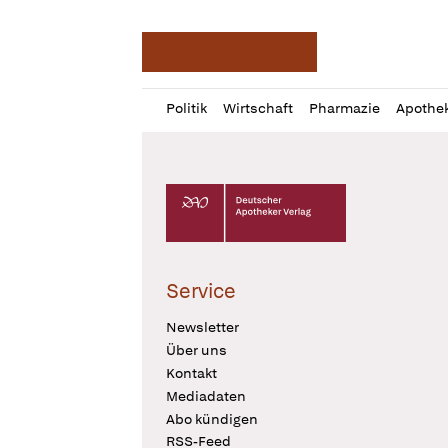
Deutsche Apotheker Ze
Profil
Daz
Politik
Wirtschaft
Pharmazie
Apothe
öffnen
Pur
Abo
öffnen
Deutscher Apotheker Verlag Logo
Service
Newsletter
Über uns
Kontakt
Mediadaten
Abo kündigen
RSS-Feed