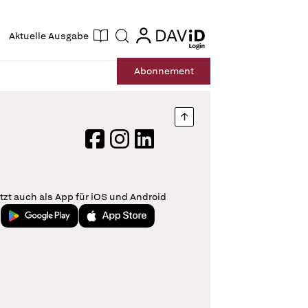
ogin
login
Aktuelle Ausgabe
Suche
Abo
nnement
Nach oben springen
Facebook
Instagram
LinkedIn
tzt auch als App für iOS und Android
Jetzt bei Google Play
Laden im App Store