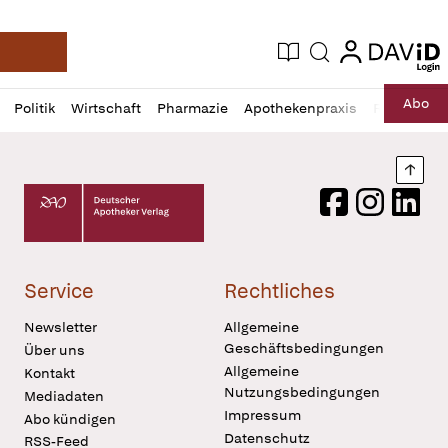
login
login
Aktuelle Ausgabe
Suche
Deutsche Apotheker Zeitung
Profil
Daz
Abo
Politik
Wirtschaft
Pharmazie
Apothekenpraxis
Recht
Sp
öffnen
Pur
Abo
öffnen
Nach
Deutscher Apotheker Verlag Logo
Facebook
Instagram
LinkedI
Service
Rechtliches
Newsletter
Allgemeine
Geschäftsbedingungen
Über uns
Allgemeine
Kontakt
Nutzungsbedingungen
Mediadaten
Impressum
Abo kündigen
Datenschutz
RSS-Feed