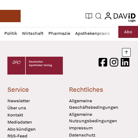
login
login
Aktuelle Ausgabe
Suche
Deutsche Apotheker Zeitung
Profil
Daz
Abo
Politik
Wirtschaft
Pharmazie
Apothekenpraxis
Recht
Sp
öffnen
Pur
Abo
öffnen
Nach
Deutscher Apotheker Verlag Logo
Facebook
Instagram
LinkedI
Service
Rechtliches
Newsletter
Allgemeine
Geschäftsbedingungen
Über uns
Allgemeine
Kontakt
Nutzungsbedingungen
Mediadaten
Impressum
Abo kündigen
Datenschutz
RSS-Feed