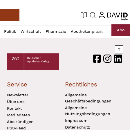
login
login
Aktuelle Ausgabe
Suche
Deutsche Apotheker Zeitung
Profil
Daz
Abo
Politik
Wirtschaft
Pharmazie
Apothekenpraxis
Recht
Sp
öffnen
Pur
Abo
öffnen
Nach
Deutscher Apotheker Verlag Logo
Facebook
Instagram
LinkedI
Service
Rechtliches
Newsletter
Allgemeine
Geschäftsbedingungen
Über uns
Allgemeine
Kontakt
Nutzungsbedingungen
Mediadaten
Impressum
Abo kündigen
Datenschutz
RSS-Feed