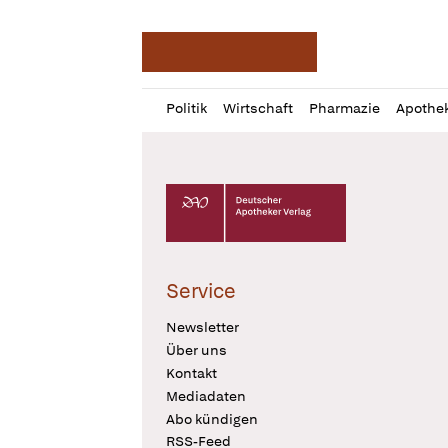
Deutsche Apotheker Ze
Profil
Daz
Politik
Wirtschaft
Pharmazie
Apothe
öffnen
Pur
Abo
öffnen
Deutscher Apotheker Verlag Logo
Service
Newsletter
Über uns
Kontakt
Mediadaten
Abo kündigen
RSS-Feed