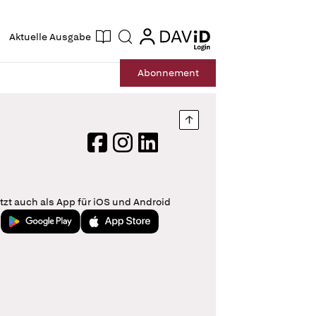
ogin
login
Aktuelle Ausgabe
Suche
Abo
nnement
Nach oben springen
Facebook
Instagram
LinkedIn
tzt auch als App für iOS und Android
Jetzt bei Google Play
Laden im App Store