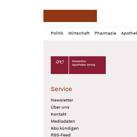
Deutsche Apotheker Ze
Profil
Daz
Politik
Wirtschaft
Pharmazie
Apothe
öffnen
Pur
Abo
öffnen
Deutscher Apotheker Verlag Logo
Service
Newsletter
Über uns
Kontakt
Mediadaten
Abo kündigen
RSS-Feed