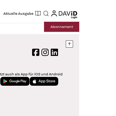
ogin
login
Aktuelle Ausgabe
Suche
Abo
nnement
Nach oben springen
Facebook
Instagram
LinkedIn
tzt auch als App für iOS und Android
Jetzt bei Google Play
Laden im App Store