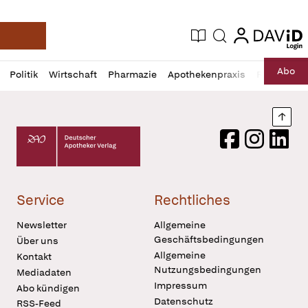
login
login
Aktuelle Ausgabe
Suche
Deutsche Apotheker Zeitung
Profil
Daz
Abo
Politik
Wirtschaft
Pharmazie
Apothekenpraxis
Recht
Sp
öffnen
Pur
Abo
öffnen
Nach
Deutscher Apotheker Verlag Logo
Facebook
Instagram
LinkedI
Service
Rechtliches
Newsletter
Allgemeine
Geschäftsbedingungen
Über uns
Allgemeine
Kontakt
Nutzungsbedingungen
Mediadaten
Impressum
Abo kündigen
Datenschutz
RSS-Feed