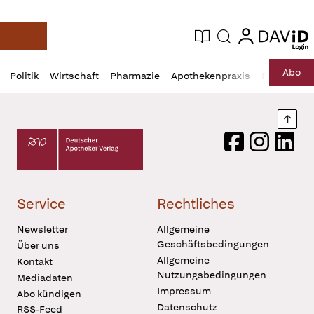
login
login
Aktuelle Ausgabe
Suche
Deutsche Apotheker Zeitung
Profil
Daz
Abo
Politik
Wirtschaft
Pharmazie
Apothekenpraxis
Recht
Sp
öffnen
Pur
Abo
öffnen
Nach
Deutscher Apotheker Verlag Logo
Facebook
Instagram
LinkedI
Service
Rechtliches
Newsletter
Allgemeine
Geschäftsbedingungen
Über uns
Allgemeine
Kontakt
Nutzungsbedingungen
Mediadaten
Impressum
Abo kündigen
Datenschutz
RSS-Feed