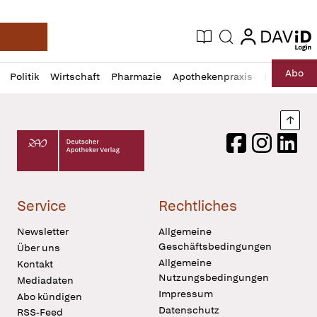
login
login
Aktuelle Ausgabe
Suche
Deutsche Apotheker Zeitung
Profil
Daz
Abo
Politik
Wirtschaft
Pharmazie
Apothekenpraxis
Recht
Sp
öffnen
Pur
Abo
öffnen
Nach
Deutscher Apotheker Verlag Logo
Facebook
Instagram
LinkedI
Service
Rechtliches
Newsletter
Allgemeine
Geschäftsbedingungen
Über uns
Allgemeine
Kontakt
Nutzungsbedingungen
Mediadaten
Impressum
Abo kündigen
Datenschutz
RSS-Feed