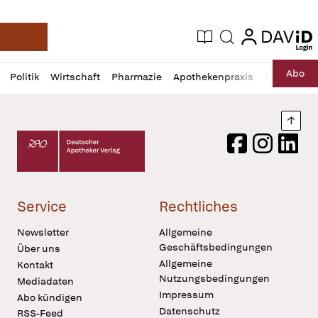
login
login
Aktuelle Ausgabe
Suche
Deutsche Apotheker Zeitung
Profil
Daz
Abo
Politik
Wirtschaft
Pharmazie
Apothekenpraxis
Recht
Sp
öffnen
Pur
Abo
öffnen
Nach
Deutscher Apotheker Verlag Logo
Facebook
Instagram
LinkedI
Service
Rechtliches
Newsletter
Allgemeine
Geschäftsbedingungen
Über uns
Allgemeine
Kontakt
Nutzungsbedingungen
Mediadaten
Impressum
Abo kündigen
Datenschutz
RSS-Feed