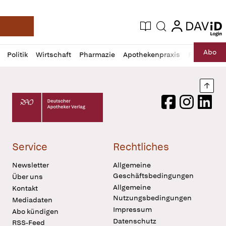
login
login
Aktuelle Ausgabe
Suche
Deutsche Apotheker Zeitung
Profil
Daz
Abo
Politik
Wirtschaft
Pharmazie
Apothekenpraxis
Recht
Sp
öffnen
Pur
Abo
öffnen
Nach
Deutscher Apotheker Verlag Logo
Facebook
Instagram
LinkedI
Service
Rechtliches
Newsletter
Allgemeine
Geschäftsbedingungen
Über uns
Allgemeine
Kontakt
Nutzungsbedingungen
Mediadaten
Impressum
Abo kündigen
Datenschutz
RSS-Feed