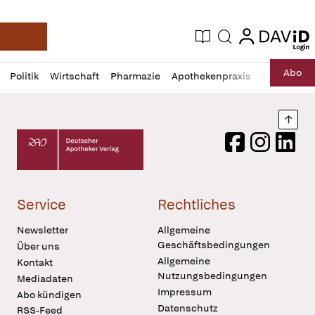
login
login
Aktuelle Ausgabe
Suche
Deutsche Apotheker Zeitung
Profil
Daz
Abo
Politik
Wirtschaft
Pharmazie
Apothekenpraxis
Recht
Sp
öffnen
Pur
Abo
öffnen
Nach
Deutscher Apotheker Verlag Logo
Facebook
Instagram
LinkedI
Service
Rechtliches
Newsletter
Allgemeine
Geschäftsbedingungen
Über uns
Allgemeine
Kontakt
Nutzungsbedingungen
Mediadaten
Impressum
Abo kündigen
Datenschutz
RSS-Feed