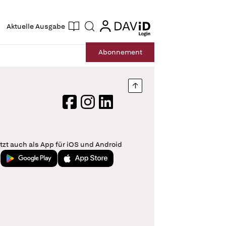
ogin
login
Aktuelle Ausgabe
Suche
Abo
nnement
Nach oben springen
Facebook
Instagram
LinkedIn
tzt auch als App für iOS und Android
Jetzt bei Google Play
Laden im App Store