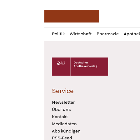
Deutsche Apotheker Ze
Profil
Daz
Politik
Wirtschaft
Pharmazie
Apothe
öffnen
Pur
Abo
öffnen
Deutscher Apotheker Verlag Logo
Service
Newsletter
Über uns
Kontakt
Mediadaten
Abo kündigen
RSS-Feed