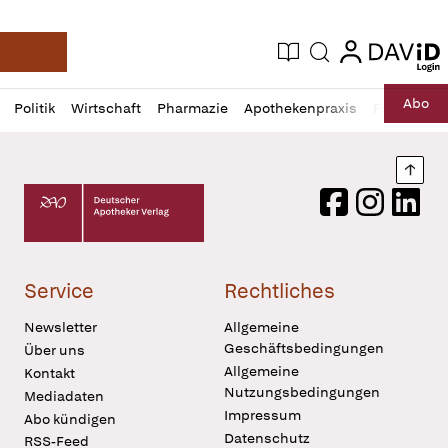
login
login
Aktuelle Ausgabe
Suche
Deutsche Apotheker Zeitung
Profil
Daz
Abo
Politik
Wirtschaft
Pharmazie
Apothekenpraxis
Recht
Sp
öffnen
Pur
Abo
öffnen
Nach
Deutscher Apotheker Verlag Logo
Facebook
Instagram
LinkedI
Service
Rechtliches
Newsletter
Allgemeine
Geschäftsbedingungen
Über uns
Allgemeine
Kontakt
Nutzungsbedingungen
Mediadaten
Impressum
Abo kündigen
Datenschutz
RSS-Feed