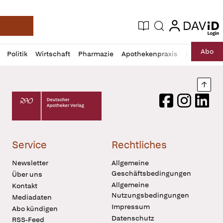
login
login
Aktuelle Ausgabe
Suche
Deutsche Apotheker Zeitung
Profil
Daz
Abo
Politik
Wirtschaft
Pharmazie
Apothekenpraxis
Recht
Sp
öffnen
Pur
Abo
öffnen
Nach
Deutscher Apotheker Verlag Logo
Facebook
Instagram
LinkedI
Service
Rechtliches
Newsletter
Allgemeine
Geschäftsbedingungen
Über uns
Allgemeine
Kontakt
Nutzungsbedingungen
Mediadaten
Impressum
Abo kündigen
Datenschutz
RSS-Feed