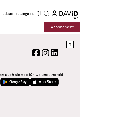
ogin
login
Aktuelle Ausgabe
Suche
Abo
nnement
Nach oben springen
Facebook
Instagram
LinkedIn
tzt auch als App für iOS und Android
Jetzt bei Google Play
Laden im App Store