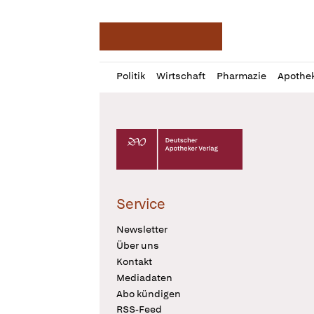
Deutsche Apotheker Ze
Profil
Daz
Politik
Wirtschaft
Pharmazie
Apothe
öffnen
Pur
Abo
öffnen
Deutscher Apotheker Verlag Logo
Service
Newsletter
Über uns
Kontakt
Mediadaten
Abo kündigen
RSS-Feed