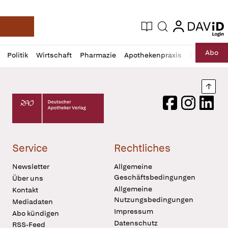
login
login
Aktuelle Ausgabe
Suche
Deutsche Apotheker Zeitung
Profil
Daz
Abo
Politik
Wirtschaft
Pharmazie
Apothekenpraxis
Recht
Sp
öffnen
Pur
Abo
öffnen
Nach
Deutscher Apotheker Verlag Logo
Facebook
Instagram
LinkedI
Service
Rechtliches
Newsletter
Allgemeine
Geschäftsbedingungen
Über uns
Allgemeine
Kontakt
Nutzungsbedingungen
Mediadaten
Impressum
Abo kündigen
Datenschutz
RSS-Feed