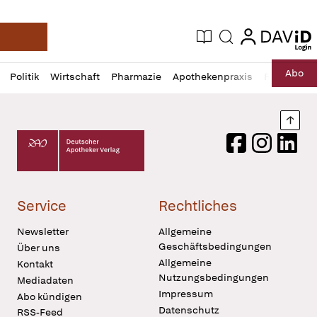
login
login
Aktuelle Ausgabe
Suche
Deutsche Apotheker Zeitung
Profil
Daz
Abo
Politik
Wirtschaft
Pharmazie
Apothekenpraxis
Recht
Sp
öffnen
Pur
Abo
öffnen
Nach
Deutscher Apotheker Verlag Logo
Facebook
Instagram
LinkedI
Service
Rechtliches
Newsletter
Allgemeine
Geschäftsbedingungen
Über uns
Allgemeine
Kontakt
Nutzungsbedingungen
Mediadaten
Impressum
Abo kündigen
Datenschutz
RSS-Feed