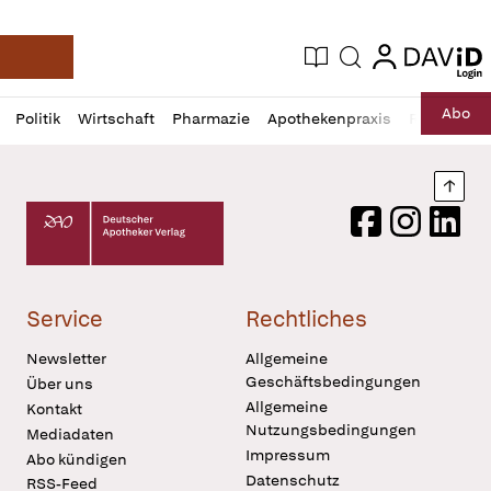
login
login
Aktuelle Ausgabe
Suche
Deutsche Apotheker Zeitung
Profil
Daz
Abo
Politik
Wirtschaft
Pharmazie
Apothekenpraxis
Recht
Sp
öffnen
Pur
Abo
öffnen
Nach
Deutscher Apotheker Verlag Logo
Facebook
Instagram
LinkedI
Service
Rechtliches
Newsletter
Allgemeine
Geschäftsbedingungen
Über uns
Allgemeine
Kontakt
Nutzungsbedingungen
Mediadaten
Impressum
Abo kündigen
Datenschutz
RSS-Feed