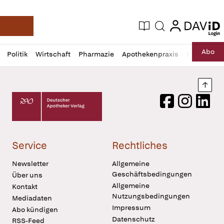
login
login
Aktuelle Ausgabe
Suche
Deutsche Apotheker Zeitung
Profil
Daz
Abo
Politik
Wirtschaft
Pharmazie
Apothekenpraxis
Recht
Sp
öffnen
Pur
Abo
öffnen
Nach
Deutscher Apotheker Verlag Logo
Facebook
Instagram
LinkedI
Service
Rechtliches
Newsletter
Allgemeine
Geschäftsbedingungen
Über uns
Allgemeine
Kontakt
Nutzungsbedingungen
Mediadaten
Impressum
Abo kündigen
Datenschutz
RSS-Feed