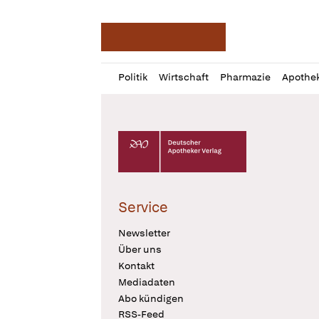
Deutsche Apotheker Ze
Profil
Daz
Politik
Wirtschaft
Pharmazie
Apothe
öffnen
Pur
Abo
öffnen
Deutscher Apotheker Verlag Logo
Service
Newsletter
Über uns
Kontakt
Mediadaten
Abo kündigen
RSS-Feed