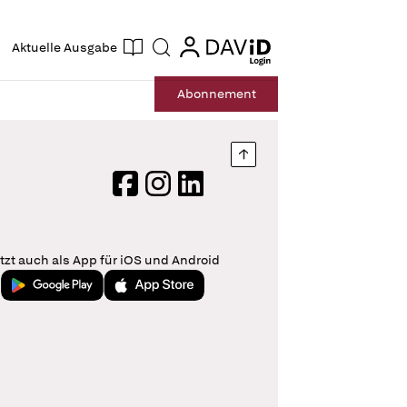
ogin
login
Aktuelle Ausgabe
Suche
Abo
nnement
Nach oben springen
Facebook
Instagram
LinkedIn
tzt auch als App für iOS und Android
Jetzt bei Google Play
Laden im App Store