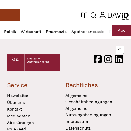
login
login
Aktuelle Ausgabe
Suche
Deutsche Apotheker Zeitung
Profil
Daz
Abo
Politik
Wirtschaft
Pharmazie
Apothekenpraxis
Recht
Sp
öffnen
Pur
Abo
öffnen
Nach
Deutscher Apotheker Verlag Logo
Facebook
Instagram
LinkedI
Service
Rechtliches
Newsletter
Allgemeine
Geschäftsbedingungen
Über uns
Allgemeine
Kontakt
Nutzungsbedingungen
Mediadaten
Impressum
Abo kündigen
Datenschutz
RSS-Feed