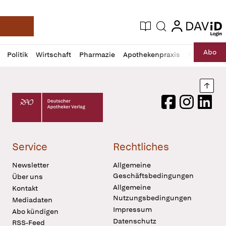
login
login
Aktuelle Ausgabe
Suche
Deutsche Apotheker Zeitung
Profil
Daz
Abo
Politik
Wirtschaft
Pharmazie
Apothekenpraxis
Recht
Sp
öffnen
Pur
Abo
öffnen
Nach
Deutscher Apotheker Verlag Logo
Facebook
Instagram
LinkedI
Service
Rechtliches
Newsletter
Allgemeine
Geschäftsbedingungen
Über uns
Allgemeine
Kontakt
Nutzungsbedingungen
Mediadaten
Impressum
Abo kündigen
Datenschutz
RSS-Feed