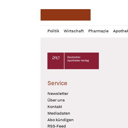
Deutsche Apotheker Ze
Profil
Daz
Politik
Wirtschaft
Pharmazie
Apothe
öffnen
Pur
Abo
öffnen
Deutscher Apotheker Verlag Logo
Service
Newsletter
Über uns
Kontakt
Mediadaten
Abo kündigen
RSS-Feed