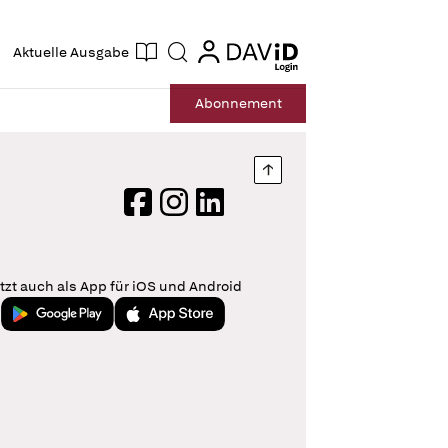
ogin
login
Aktuelle Ausgabe
Suche
Abo
nnement
Nach oben springen
Facebook
Instagram
LinkedIn
tzt auch als App für iOS und Android
Jetzt bei Google Play
Laden im App Store