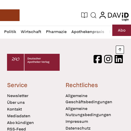
login
login
Aktuelle Ausgabe
Suche
Deutsche Apotheker Zeitung
Profil
Daz
Abo
Politik
Wirtschaft
Pharmazie
Apothekenpraxis
Recht
Sp
öffnen
Pur
Abo
öffnen
Nach
Deutscher Apotheker Verlag Logo
Facebook
Instagram
LinkedI
Service
Rechtliches
Newsletter
Allgemeine
Geschäftsbedingungen
Über uns
Allgemeine
Kontakt
Nutzungsbedingungen
Mediadaten
Impressum
Abo kündigen
Datenschutz
RSS-Feed