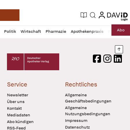
login
login
Aktuelle Ausgabe
Suche
Deutsche Apotheker Zeitung
Profil
Daz
Abo
Politik
Wirtschaft
Pharmazie
Apothekenpraxis
Recht
Sp
öffnen
Pur
Abo
öffnen
Nach
Deutscher Apotheker Verlag Logo
Facebook
Instagram
LinkedI
Service
Rechtliches
Newsletter
Allgemeine
Geschäftsbedingungen
Über uns
Allgemeine
Kontakt
Nutzungsbedingungen
Mediadaten
Impressum
Abo kündigen
Datenschutz
RSS-Feed