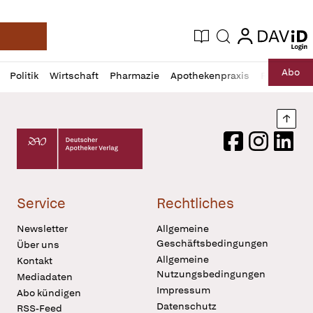
login
login
Aktuelle Ausgabe
Suche
Deutsche Apotheker Zeitung
Profil
Daz
Abo
Politik
Wirtschaft
Pharmazie
Apothekenpraxis
Recht
Sp
öffnen
Pur
Abo
öffnen
Nach
Deutscher Apotheker Verlag Logo
Facebook
Instagram
LinkedI
Service
Rechtliches
Newsletter
Allgemeine
Geschäftsbedingungen
Über uns
Allgemeine
Kontakt
Nutzungsbedingungen
Mediadaten
Impressum
Abo kündigen
Datenschutz
RSS-Feed