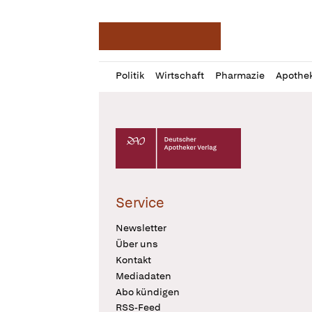
Deutsche Apotheker Ze
Profil
Daz
Politik
Wirtschaft
Pharmazie
Apothe
öffnen
Pur
Abo
öffnen
Deutscher Apotheker Verlag Logo
Service
Newsletter
Über uns
Kontakt
Mediadaten
Abo kündigen
RSS-Feed