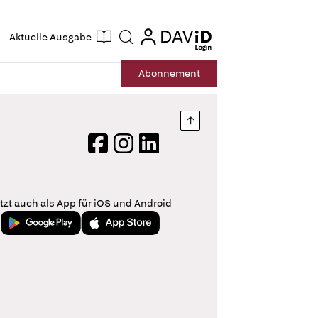
ogin
login
Aktuelle Ausgabe
Suche
Abo
nnement
Nach oben springen
Facebook
Instagram
LinkedIn
tzt auch als App für iOS und Android
Jetzt bei Google Play
Laden im App Store