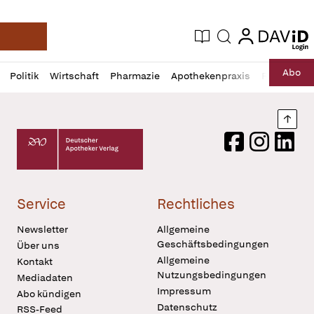
login
login
Aktuelle Ausgabe
Suche
Deutsche Apotheker Zeitung
Profil
Daz
Abo
Politik
Wirtschaft
Pharmazie
Apothekenpraxis
Recht
Sp
öffnen
Pur
Abo
öffnen
Nach
Deutscher Apotheker Verlag Logo
Facebook
Instagram
LinkedI
Service
Rechtliches
Newsletter
Allgemeine
Geschäftsbedingungen
Über uns
Allgemeine
Kontakt
Nutzungsbedingungen
Mediadaten
Impressum
Abo kündigen
Datenschutz
RSS-Feed