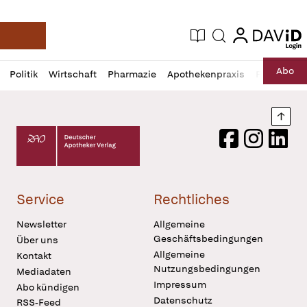
login
login
Aktuelle Ausgabe
Suche
Deutsche Apotheker Zeitung
Profil
Daz
Abo
Politik
Wirtschaft
Pharmazie
Apothekenpraxis
Recht
Sp
öffnen
Pur
Abo
öffnen
Nach
Deutscher Apotheker Verlag Logo
Facebook
Instagram
LinkedI
Service
Rechtliches
Newsletter
Allgemeine
Geschäftsbedingungen
Über uns
Allgemeine
Kontakt
Nutzungsbedingungen
Mediadaten
Impressum
Abo kündigen
Datenschutz
RSS-Feed