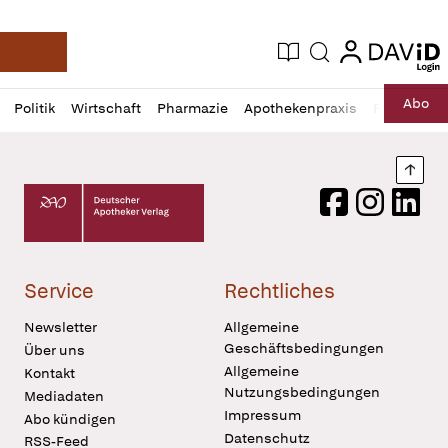
login
login
Aktuelle Ausgabe
Suche
Deutsche Apotheker Zeitung
Profil
Daz
Abo
Politik
Wirtschaft
Pharmazie
Apothekenpraxis
Recht
Sp
öffnen
Pur
Abo
öffnen
Nach
Deutscher Apotheker Verlag Logo
Facebook
Instagram
LinkedI
Service
Rechtliches
Newsletter
Allgemeine
Geschäftsbedingungen
Über uns
Allgemeine
Kontakt
Nutzungsbedingungen
Mediadaten
Impressum
Abo kündigen
Datenschutz
RSS-Feed