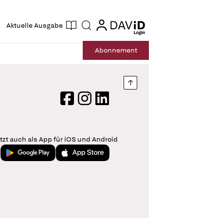
ogin
login
Aktuelle Ausgabe
Suche
Abo
nnement
Nach oben springen
Facebook
Instagram
LinkedIn
tzt auch als App für iOS und Android
Jetzt bei Google Play
Laden im App Store