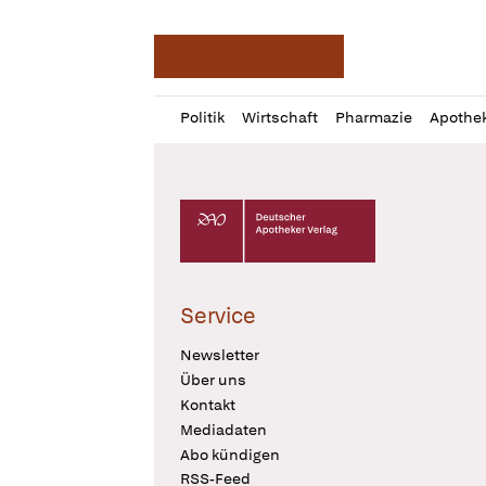
Deutsche Apotheker Ze
Profil
Daz
Politik
Wirtschaft
Pharmazie
Apothe
öffnen
Pur
Abo
öffnen
Deutscher Apotheker Verlag Logo
Service
Newsletter
Über uns
Kontakt
Mediadaten
Abo kündigen
RSS-Feed