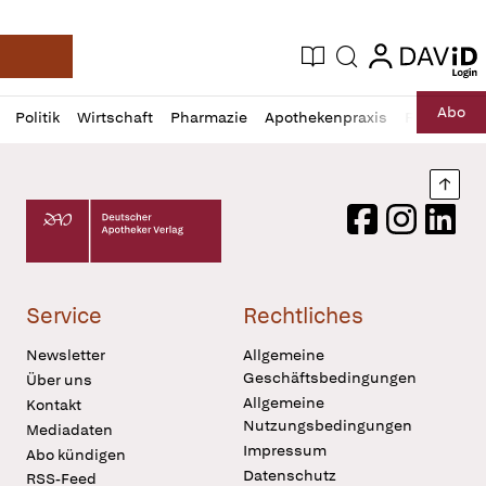
login
login
Aktuelle Ausgabe
Suche
Deutsche Apotheker Zeitung
Profil
Daz
Abo
Politik
Wirtschaft
Pharmazie
Apothekenpraxis
Recht
Sp
öffnen
Pur
Abo
öffnen
Nach
Deutscher Apotheker Verlag Logo
Facebook
Instagram
LinkedI
Service
Rechtliches
Newsletter
Allgemeine
Geschäftsbedingungen
Über uns
Allgemeine
Kontakt
Nutzungsbedingungen
Mediadaten
Impressum
Abo kündigen
Datenschutz
RSS-Feed