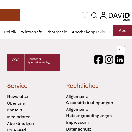
login
login
Aktuelle Ausgabe
Suche
Deutsche Apotheker Zeitung
Profil
Daz
Abo
Politik
Wirtschaft
Pharmazie
Apothekenpraxis
Recht
Sp
öffnen
Pur
Abo
öffnen
Nach
Deutscher Apotheker Verlag Logo
Facebook
Instagram
LinkedI
Service
Rechtliches
Newsletter
Allgemeine
Geschäftsbedingungen
Über uns
Allgemeine
Kontakt
Nutzungsbedingungen
Mediadaten
Impressum
Abo kündigen
Datenschutz
RSS-Feed