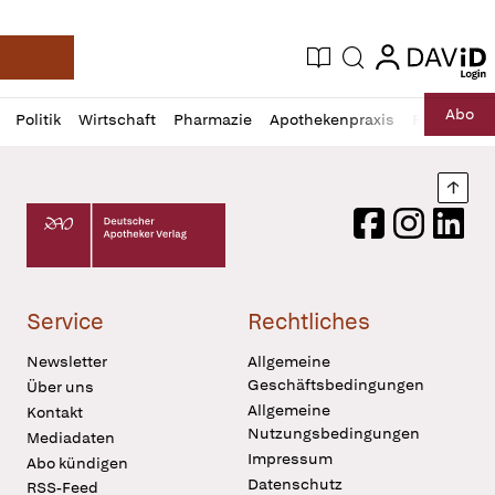
login
login
Aktuelle Ausgabe
Suche
Deutsche Apotheker Zeitung
Profil
Daz
Abo
Politik
Wirtschaft
Pharmazie
Apothekenpraxis
Recht
Sp
öffnen
Pur
Abo
öffnen
Nach
Deutscher Apotheker Verlag Logo
Facebook
Instagram
LinkedI
Service
Rechtliches
Newsletter
Allgemeine
Geschäftsbedingungen
Über uns
Allgemeine
Kontakt
Nutzungsbedingungen
Mediadaten
Impressum
Abo kündigen
Datenschutz
RSS-Feed